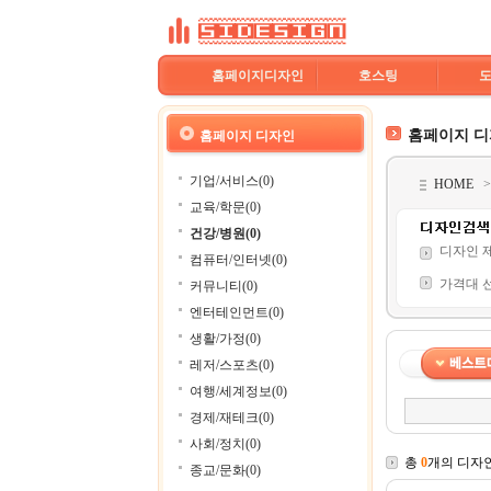
홈페이지디자인
호스팅
홈페이지 
홈페이지 디자인
기업/서비스(0)
HOME
교육/학문(0)
건강/병원(0)
디자인 
컴퓨터/인터넷(0)
가격대 
커뮤니티(0)
엔터테인먼트(0)
생활/가정(0)
레저/스포츠(0)
여행/세계정보(0)
경제/재테크(0)
사회/정치(0)
총
0
개의 디자
종교/문화(0)