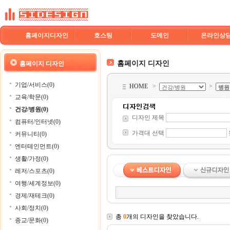
홈페이지디자인
호스팅
도메인
온라인상
홈페이지 디자인
홈페이지 디자인
기업/서비스(0)
HOME
>
>
교육/학문(0)
건강/병원(0)
디자인 제목
컴퓨터/인터넷(0)
가격대 선택
커뮤니티(0)
엔터테인먼트(0)
생활/가정(0)
레저/스포츠(0)
여행/세계정보(0)
경제/재테크(0)
사회/정치(0)
총
0
개의 디자인을 찾았습니다.
종교/문화(0)